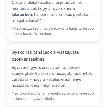
Célzott felületkezelés a bejutási zónák
mentén: a cél, hogy a rovarok
ne a
lakótérben
, hanem már a kritikus pontokon
„megakadjanak”.
Mikrokapszulázott megoldásokkal a hatás tartósabb
lehet a kezelt felületeken.
Gyakorlati tanácsok a visszajutás
csökkentéséhez
Egyszerű, gyors javaslatok: tömítések,
szúnyogháló/nyílászáró hézagok, redőnytok
záródása – hogy a kezelés eredménye
hosszabb ideig megmaradjon.
Nem „riogatás”, hanem megelőzés: a cél a kevesebb
kellemetlen tavaszi előbújás.