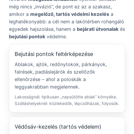
még nincs „invázió”, de pont ez az a szakasz,
amikor a
megelőző, tartós védelmi kezelés
a
leghatékonyabb: a cél nem a lakótérben rohangáló
egyedek hajszolása, hanem a
bejárati útvonalak
és
bejutási pontok
védelme.
Bejutási pontok feltérképezése
Ablakok, ajtók, redőnytokok, párkányok,
falrések, padláslejárók és szellőzők
ellenőrzése – ahol a poloskák a
leggyakrabban megjelennek.
Lakosságnál: tipikusan „napsütötte ablak” környéke.
Szálláshelyeknél: közlekedők, lépcsőházak, folyosók.
Védősáv-kezelés (tartós védelem)