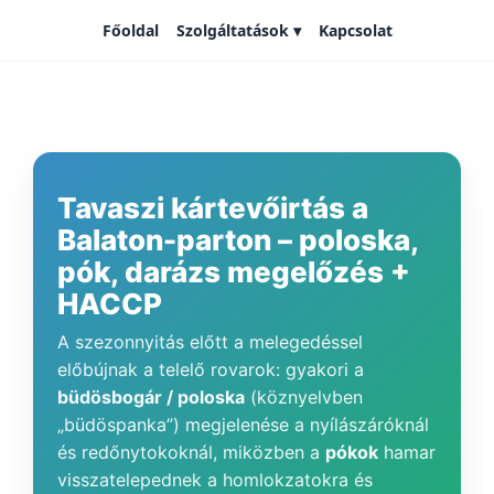
Szolgáltatások ▾
Főoldal
Kapcsolat
Tavaszi kártevőirtás a
Balaton-parton – poloska,
pók, darázs megelőzés +
HACCP
A szezonnyitás előtt a melegedéssel
előbújnak a telelő rovarok: gyakori a
büdösbogár / poloska
(köznyelvben
„büdöspanka”) megjelenése a nyílászáróknál
és redőnytokoknál, miközben a
pókok
hamar
visszatelepednek a homlokzatokra és