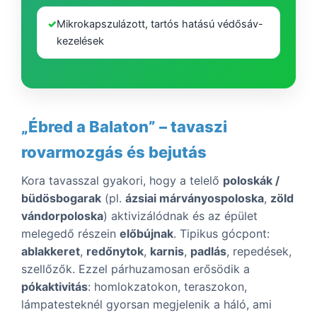
✓
Mikrokapszulázott, tartós hatású védősáv-
kezelések
„Ébred a Balaton” – tavaszi
rovarmozgás és bejutás
Kora tavasszal gyakori, hogy a telelő
poloskák /
büdösbogarak
(pl.
ázsiai márványospoloska
,
zöld
vándorpoloska
) aktivizálódnak és az épület
melegedő részein
előbújnak
. Tipikus gócpont:
ablakkeret
,
redőnytok
,
karnis
,
padlás
, repedések,
szellőzők. Ezzel párhuzamosan erősödik a
pókaktivitás
: homlokzatokon, teraszokon,
lámpatesteknél gyorsan megjelenik a háló, ami