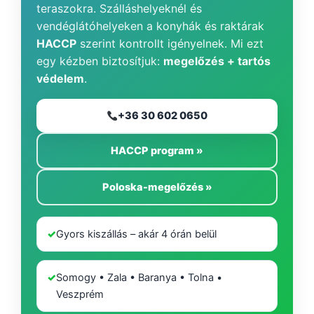
teraszokra. Szálláshelyeknél és
vendéglátóhelyeken a konyhák és raktárak
HACCP
szerint kontrollt igényelnek. Mi ezt
egy kézben biztosítjuk:
megelőzés + tartós
védelem
.
+36 30 602 0650
HACCP program »
Poloska-megelőzés »
✓
Gyors kiszállás – akár 4 órán belül
✓
Somogy • Zala • Baranya • Tolna •
Veszprém