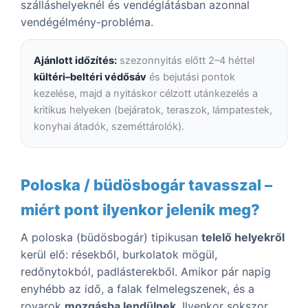
szálláshelyeknél és vendéglátásban azonnal
vendégélmény-probléma.
Ajánlott időzítés:
szezonnyitás előtt 2–4 héttel
kültéri–beltéri védősáv
és bejutási pontok
kezelése, majd a nyitáskor célzott utánkezelés a
kritikus helyeken (bejáratok, teraszok, lámpatestek,
konyhai átadók, szeméttárolók).
Poloska / büdösbogár tavasszal –
miért pont ilyenkor jelenik meg?
A poloska (büdösbogár) tipikusan
telelő helyekről
kerül elő: résekből, burkolatok mögül,
redőnytokból, padlásterekből. Amikor pár napig
enyhébb az idő, a falak felmelegszenek, és a
rovarok
mozgásba lendülnek
. Ilyenkor sokszor