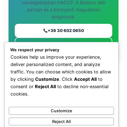
vendéglátásban HACCP. A Balaton déli
partján és a környező megyékben
dolgozunk.
+36 30 602 0650
Ajánlatot kérek
We respect your privacy
Cookies help us improve your experience,
deliver personalized content, and analyze
traffic. You can choose which cookies to allow
Hol vállalunk munkát?
by clicking
Customize
. Click
Accept All
to
consent or
Reject All
to decline non-essential
Balaton-part: Siófok • Zamárdi • Balatonföldvár •
Fonyód • Balatonboglár • Balatonlelle •
cookies.
Balatonmáriafürdő • Keszthely.
Megyék: Somogy • Zala • Baranya • Tolna •
Customize
Veszprém.
Reject All